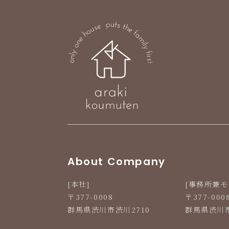
Line Up
News
お知らせ
お客様の声
土地案内
プライバシーポリシー
About Company
[本社]
[事務所兼モ
〒377-0008
〒377-000
本社
群馬県渋川市渋川2710
群馬県渋川市
〒377-0008