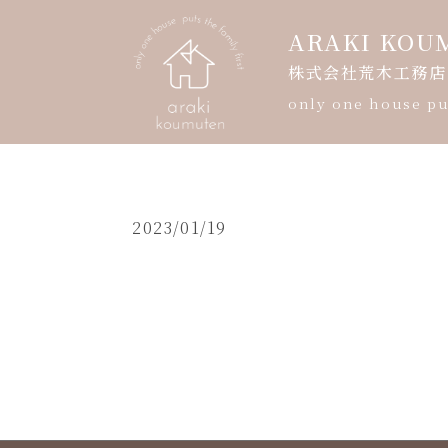
ARAKI KOU
株式会社荒木工務店
only one house put
HOME
2023/01/19
会社案内
モデルハウス案内
暮らしの写真展
ギャラリー