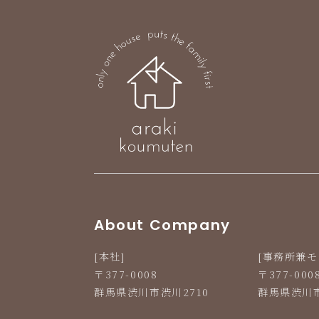
Line Up
News
お知らせ
お客様の声
土地案内
プライバシーポリシー
About Company
[本社]
[事務所兼モ
〒377-0008
〒377-000
本社
群馬県渋川市渋川2710
群馬県渋川市
〒377-0008