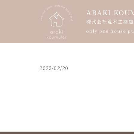
ARAKI KOU
株式会社荒木工務店
only one house put
HOME
2023/02/20
会社案内
モデルハウス案内
暮らしの写真展
ギャラリー